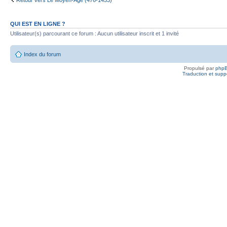
Retour vers Le Moyen-Âge (476-1453)
QUI EST EN LIGNE ?
Utilisateur(s) parcourant ce forum : Aucun utilisateur inscrit et 1 invité
Index du forum
Propulsé par
php
Traduction et suppo