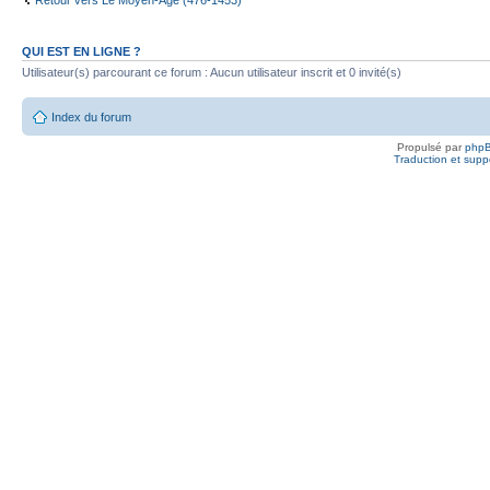
Retour vers Le Moyen-Âge (476-1453)
QUI EST EN LIGNE ?
Utilisateur(s) parcourant ce forum : Aucun utilisateur inscrit et 0 invité(s)
Index du forum
Propulsé par
php
Traduction et suppo