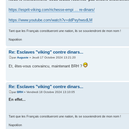
https://esprit-viking.com/richesse-empi ... re-dinars/
https://www.youtube.com/watch?v=ddPeyhwsdLM
Tant que les Français constitueront une nation, ils se souviendront de mon nom !
Napoléon
Re: Esclaves "viking" contre dinars...
par
Auguste
» Jeudi 17 Octobre 2024 13:21:20
Et, êtes-vous convaincu, maintenant BRH ?
Re: Esclaves "viking" contre dinars...
par
BRH
» Vendredi 18 Octobre 2024 13:10:05
En effet...
Tant que les Français constitueront une nation, ils se souviendront de mon nom !
Napoléon