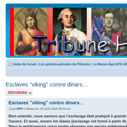
Index du forum
‹
Les grandes périodes de l'Histoire
‹
Le Moyen-Âge (476-14
Esclaves "viking" contre dinars...
Publier une
réponse
Esclaves "viking" contre dinars...
par
BRH
» Dimanche 25 Août 2024 09:34:44
Bien entendu, nous savions que l'esclavage était pratiqué à grande
Saxons. Et aussi, envers les slaves (esclavage est formé à partir de c
Nous le mentionnons -sous toutes réserves- pas encore entièremen