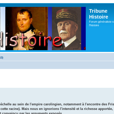
Tribune
Histoire
Forum généraliste s
l'histoire
53)
 échelle au sein de l'empire carolingien, notamment à l'encontre des Fri
ette racine). Mais nous en ignorions l'intensité et la richesse apportée, i
t convaincu par les arguments exposés...