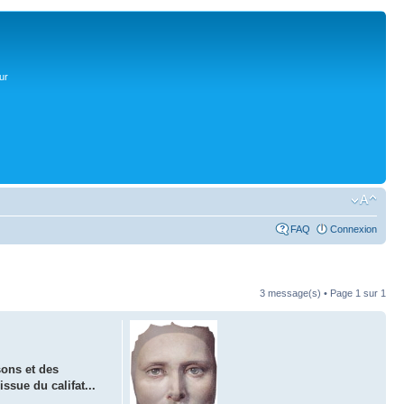
ur
FAQ
Connexion
3 message(s) • Page
1
sur
1
sons et des
ssue du califat...