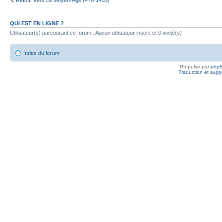
Retour vers Le Moyen-Âge (476-1453)
QUI EST EN LIGNE ?
Utilisateur(s) parcourant ce forum : Aucun utilisateur inscrit et 0 invité(s)
Index du forum
Propulsé par
php
Traduction et suppo