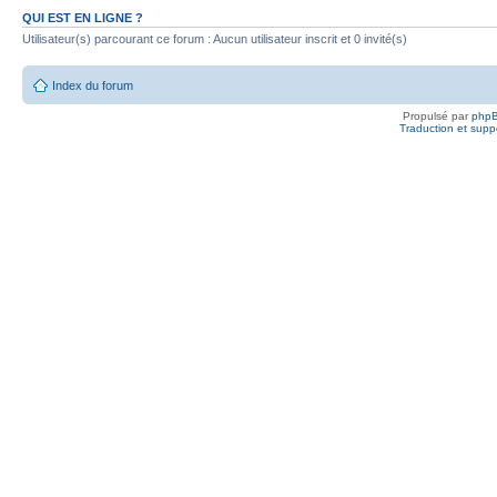
QUI EST EN LIGNE ?
Utilisateur(s) parcourant ce forum : Aucun utilisateur inscrit et 0 invité(s)
Index du forum
Propulsé par
php
Traduction et suppo