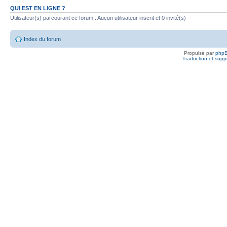
QUI EST EN LIGNE ?
Utilisateur(s) parcourant ce forum : Aucun utilisateur inscrit et 0 invité(s)
Index du forum
Propulsé par
php
Traduction et suppo