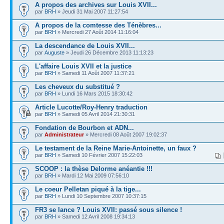
A propos des archives sur Louis XVII...
par
BRH
» Jeudi 31 Mai 2007 11:27:54
A propos de la comtesse des Ténèbres...
par
BRH
» Mercredi 27 Août 2014 11:16:04
La descendance de Louis XVII...
par
Auguste
» Jeudi 26 Décembre 2013 11:13:23
L'affaire Louis XVII et la justice
par
BRH
» Samedi 11 Août 2007 11:37:21
Les cheveux du substitué ?
par
BRH
» Lundi 16 Mars 2015 18:30:42
Article Lucotte/Roy-Henry traduction
par
BRH
» Samedi 05 Avril 2014 21:30:31
Fondation de Bourbon et ADN...
par
Administrateur
» Mercredi 08 Août 2007 19:02:37
Le testament de la Reine Marie-Antoinette, un faux ?
par
BRH
» Samedi 10 Février 2007 15:22:03
SCOOP : la thèse Delorme anéantie !!!
par
BRH
» Mardi 12 Mai 2009 07:56:10
Le coeur Pelletan piqué à la tige...
par
BRH
» Lundi 10 Septembre 2007 10:37:15
FR3 se lance ? Louis XVII: passé sous silence !
par
BRH
» Samedi 12 Avril 2008 19:34:13