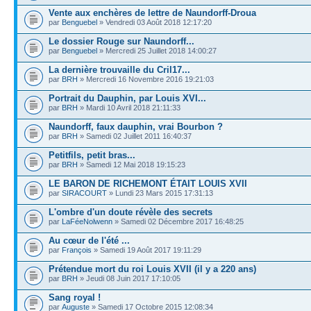
Vente aux enchères de lettre de Naundorff-Droua
par
Benguebel
» Vendredi 03 Août 2018 12:17:20
Le dossier Rouge sur Naundorff...
par
Benguebel
» Mercredi 25 Juillet 2018 14:00:27
La dernière trouvaille du Cril17...
par
BRH
» Mercredi 16 Novembre 2016 19:21:03
Portrait du Dauphin, par Louis XVI...
par
BRH
» Mardi 10 Avril 2018 21:11:33
Naundorff, faux dauphin, vrai Bourbon ?
par
BRH
» Samedi 02 Juillet 2011 16:40:37
Petitfils, petit bras...
par
BRH
» Samedi 12 Mai 2018 19:15:23
LE BARON DE RICHEMONT ÉTAIT LOUIS XVII
par
SIRACOURT
» Lundi 23 Mars 2015 17:31:13
L'ombre d'un doute révèle des secrets
par
LaFéeNolwenn
» Samedi 02 Décembre 2017 16:48:25
Au cœur de l'été ...
par
François
» Samedi 19 Août 2017 19:11:29
Prétendue mort du roi Louis XVII (il y a 220 ans)
par
BRH
» Jeudi 08 Juin 2017 17:10:05
Sang royal !
par
Auguste
» Samedi 17 Octobre 2015 12:08:34