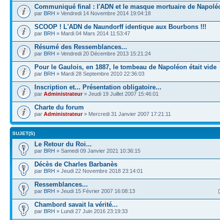
Communiqué final : l'ADN et le masque mortuaire de Napolé
par
BRH
» Vendredi 14 Novembre 2014 19:04:18
SCOOP ! L'ADN de Naundorff identique aux Bourbons !!!
par
BRH
» Mardi 04 Mars 2014 11:53:47
Résumé des Ressemblances...
par
BRH
» Vendredi 20 Décembre 2013 15:21:24
Pour le Gaulois, en 1887, le tombeau de Napoléon était vide
par
BRH
» Mardi 28 Septembre 2010 22:36:03
Inscription et... Présentation obligatoire...
par
Administrateur
» Jeudi 19 Juillet 2007 15:46:01
Charte du forum
par
Administrateur
» Mercredi 31 Janvier 2007 17:21:11
SUJET(S)
Le Retour du Roi...
par
BRH
» Samedi 09 Janvier 2021 10:36:15
Décès de Charles Barbanès
par
BRH
» Jeudi 22 Novembre 2018 23:14:01
Ressemblances...
par
BRH
» Jeudi 15 Février 2007 16:08:13
Chambord savait la vérité...
par
BRH
» Lundi 27 Juin 2016 23:19:33