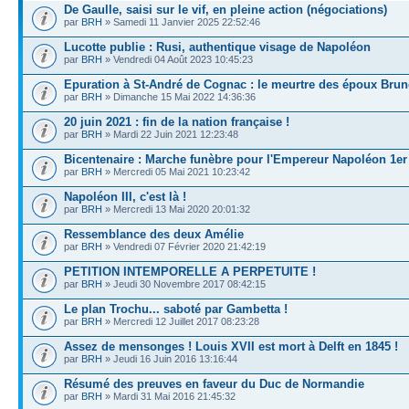
De Gaulle, saisi sur le vif, en pleine action (négociations)
par
BRH
» Samedi 11 Janvier 2025 22:52:46
Lucotte publie : Rusi, authentique visage de Napoléon
par
BRH
» Vendredi 04 Août 2023 10:45:23
Epuration à St-André de Cognac : le meurtre des époux Brun
par
BRH
» Dimanche 15 Mai 2022 14:36:36
20 juin 2021 : fin de la nation française !
par
BRH
» Mardi 22 Juin 2021 12:23:48
Bicentenaire : Marche funèbre pour l'Empereur Napoléon 1er
par
BRH
» Mercredi 05 Mai 2021 10:23:42
Napoléon III, c'est là !
par
BRH
» Mercredi 13 Mai 2020 20:01:32
Ressemblance des deux Amélie
par
BRH
» Vendredi 07 Février 2020 21:42:19
PETITION INTEMPORELLE A PERPETUITE !
par
BRH
» Jeudi 30 Novembre 2017 08:42:15
Le plan Trochu... saboté par Gambetta !
par
BRH
» Mercredi 12 Juillet 2017 08:23:28
Assez de mensonges ! Louis XVII est mort à Delft en 1845 !
par
BRH
» Jeudi 16 Juin 2016 13:16:44
Résumé des preuves en faveur du Duc de Normandie
par
BRH
» Mardi 31 Mai 2016 21:45:32