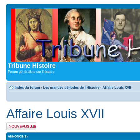
Tribune Histoire
Forum généraliste sur l'histoire
Index du forum
‹
Les grandes périodes de l'Histoire
‹
Affaire Louis XVII
Affaire Louis XVII
Publier un nouveau
sujet
ANNONCE(S)