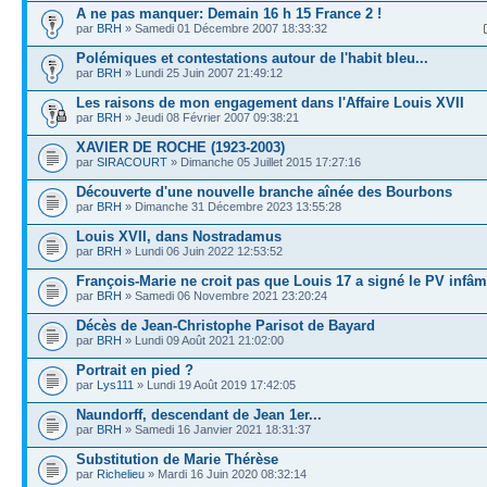
A ne pas manquer: Demain 16 h 15 France 2 !
par
BRH
» Samedi 01 Décembre 2007 18:33:32
Polémiques et contestations autour de l'habit bleu...
par
BRH
» Lundi 25 Juin 2007 21:49:12
Les raisons de mon engagement dans l'Affaire Louis XVII
par
BRH
» Jeudi 08 Février 2007 09:38:21
XAVIER DE ROCHE (1923-2003)
par
SIRACOURT
» Dimanche 05 Juillet 2015 17:27:16
Découverte d'une nouvelle branche aînée des Bourbons
par
BRH
» Dimanche 31 Décembre 2023 13:55:28
Louis XVII, dans Nostradamus
par
BRH
» Lundi 06 Juin 2022 12:53:52
François-Marie ne croit pas que Louis 17 a signé le PV infâm
par
BRH
» Samedi 06 Novembre 2021 23:20:24
Décès de Jean-Christophe Parisot de Bayard
par
BRH
» Lundi 09 Août 2021 21:02:00
Portrait en pied ?
par
Lys111
» Lundi 19 Août 2019 17:42:05
Naundorff, descendant de Jean 1er...
par
BRH
» Samedi 16 Janvier 2021 18:31:37
Substitution de Marie Thérèse
par
Richelieu
» Mardi 16 Juin 2020 08:32:14