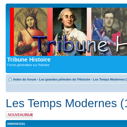
Tribune Histoire
Forum généraliste sur l'histoire
Index du forum
‹
Les grandes périodes de l'Histoire
‹
Les Temps Modernes (
Les Temps Modernes (
Publier un nouveau
sujet
ANNONCE(S)