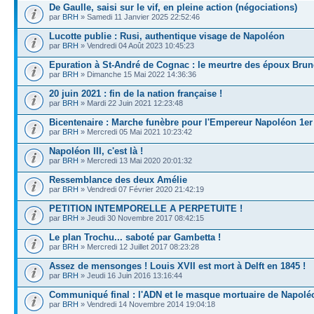
De Gaulle, saisi sur le vif, en pleine action (négociations)
par
BRH
» Samedi 11 Janvier 2025 22:52:46
Lucotte publie : Rusi, authentique visage de Napoléon
par
BRH
» Vendredi 04 Août 2023 10:45:23
Epuration à St-André de Cognac : le meurtre des époux Brun
par
BRH
» Dimanche 15 Mai 2022 14:36:36
20 juin 2021 : fin de la nation française !
par
BRH
» Mardi 22 Juin 2021 12:23:48
Bicentenaire : Marche funèbre pour l'Empereur Napoléon 1er
par
BRH
» Mercredi 05 Mai 2021 10:23:42
Napoléon III, c'est là !
par
BRH
» Mercredi 13 Mai 2020 20:01:32
Ressemblance des deux Amélie
par
BRH
» Vendredi 07 Février 2020 21:42:19
PETITION INTEMPORELLE A PERPETUITE !
par
BRH
» Jeudi 30 Novembre 2017 08:42:15
Le plan Trochu... saboté par Gambetta !
par
BRH
» Mercredi 12 Juillet 2017 08:23:28
Assez de mensonges ! Louis XVII est mort à Delft en 1845 !
par
BRH
» Jeudi 16 Juin 2016 13:16:44
Communiqué final : l'ADN et le masque mortuaire de Napolé
par
BRH
» Vendredi 14 Novembre 2014 19:04:18