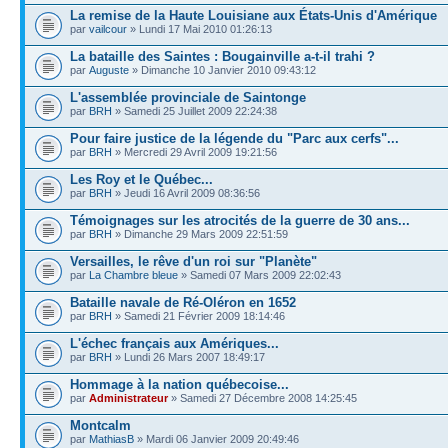
La remise de la Haute Louisiane aux États-Unis d'Amérique
par
vailcour
» Lundi 17 Mai 2010 01:26:13
La bataille des Saintes : Bougainville a-t-il trahi ?
par
Auguste
» Dimanche 10 Janvier 2010 09:43:12
L'assemblée provinciale de Saintonge
par
BRH
» Samedi 25 Juillet 2009 22:24:38
Pour faire justice de la légende du "Parc aux cerfs"...
par
BRH
» Mercredi 29 Avril 2009 19:21:56
Les Roy et le Québec...
par
BRH
» Jeudi 16 Avril 2009 08:36:56
Témoignages sur les atrocités de la guerre de 30 ans...
par
BRH
» Dimanche 29 Mars 2009 22:51:59
Versailles, le rêve d'un roi sur "Planète"
par
La Chambre bleue
» Samedi 07 Mars 2009 22:02:43
Bataille navale de Ré-Oléron en 1652
par
BRH
» Samedi 21 Février 2009 18:14:46
L'échec français aux Amériques...
par
BRH
» Lundi 26 Mars 2007 18:49:17
Hommage à la nation québecoise...
par
Administrateur
» Samedi 27 Décembre 2008 14:25:45
Montcalm
par
MathiasB
» Mardi 06 Janvier 2009 20:49:46