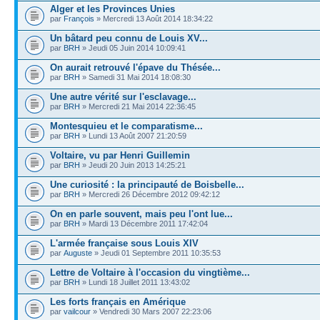
Alger et les Provinces Unies
par
François
» Mercredi 13 Août 2014 18:34:22
Un bâtard peu connu de Louis XV...
par
BRH
» Jeudi 05 Juin 2014 10:09:41
On aurait retrouvé l'épave du Thésée...
par
BRH
» Samedi 31 Mai 2014 18:08:30
Une autre vérité sur l'esclavage...
par
BRH
» Mercredi 21 Mai 2014 22:36:45
Montesquieu et le comparatisme...
par
BRH
» Lundi 13 Août 2007 21:20:59
Voltaire, vu par Henri Guillemin
par
BRH
» Jeudi 20 Juin 2013 14:25:21
Une curiosité : la principauté de Boisbelle...
par
BRH
» Mercredi 26 Décembre 2012 09:42:12
On en parle souvent, mais peu l'ont lue...
par
BRH
» Mardi 13 Décembre 2011 17:42:04
L'armée française sous Louis XIV
par
Auguste
» Jeudi 01 Septembre 2011 10:35:53
Lettre de Voltaire à l'occasion du vingtième...
par
BRH
» Lundi 18 Juillet 2011 13:43:02
Les forts français en Amérique
par
vailcour
» Vendredi 30 Mars 2007 22:23:06