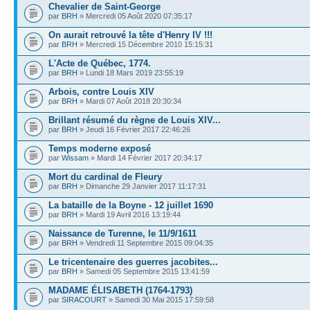
Chevalier de Saint-George
par
BRH
» Mercredi 05 Août 2020 07:35:17
On aurait retrouvé la tête d'Henry IV !!!
par
BRH
» Mercredi 15 Décembre 2010 15:15:31
L'Acte de Québec, 1774.
par
BRH
» Lundi 18 Mars 2019 23:55:19
Arbois, contre Louis XIV
par
BRH
» Mardi 07 Août 2018 20:30:34
Brillant résumé du règne de Louis XIV...
par
BRH
» Jeudi 16 Février 2017 22:46:26
Temps moderne exposé
par
Wissam
» Mardi 14 Février 2017 20:34:17
Mort du cardinal de Fleury
par
BRH
» Dimanche 29 Janvier 2017 11:17:31
La bataille de la Boyne - 12 juillet 1690
par
BRH
» Mardi 19 Avril 2016 13:19:44
Naissance de Turenne, le 11/9/1611
par
BRH
» Vendredi 11 Septembre 2015 09:04:35
Le tricentenaire des guerres jacobites...
par
BRH
» Samedi 05 Septembre 2015 13:41:59
MADAME ÉLISABETH (1764-1793)
par
SIRACOURT
» Samedi 30 Mai 2015 17:59:58