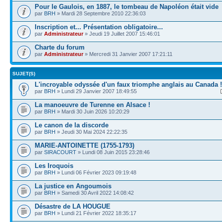
Pour le Gaulois, en 1887, le tombeau de Napoléon était vide
par
BRH
» Mardi 28 Septembre 2010 22:36:03
Inscription et... Présentation obligatoire...
par
Administrateur
» Jeudi 19 Juillet 2007 15:46:01
Charte du forum
par
Administrateur
» Mercredi 31 Janvier 2007 17:21:11
SUJET(S)
L'incroyable odyssée d'un faux triomphe anglais au Canada !
par
BRH
» Lundi 29 Janvier 2007 18:49:55
La manoeuvre de Turenne en Alsace !
par
BRH
» Mardi 30 Juin 2026 10:20:29
Le canon de la discorde
par
BRH
» Jeudi 30 Mai 2024 22:22:35
MARIE-ANTOINETTE (1755-1793)
par
SIRACOURT
» Lundi 08 Juin 2015 23:28:46
Les Iroquois
par
BRH
» Lundi 06 Février 2023 09:19:48
La justice en Angoumois
par
BRH
» Samedi 30 Avril 2022 14:08:42
Désastre de LA HOUGUE
par
BRH
» Lundi 21 Février 2022 18:35:17