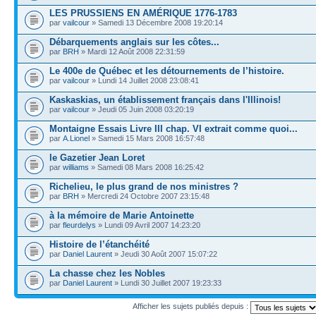
LES PRUSSIENS EN AMÉRIQUE 1776-1783
par
vailcour
» Samedi 13 Décembre 2008 19:20:14
Débarquements anglais sur les côtes...
par
BRH
» Mardi 12 Août 2008 22:31:59
Le 400e de Québec et les détournements de l’histoire.
par
vailcour
» Lundi 14 Juillet 2008 23:08:41
Kaskaskias, un établissement français dans l'Illinois!
par
vailcour
» Jeudi 05 Juin 2008 03:20:19
Montaigne Essais Livre III chap. VI extrait comme quoi...
par
A.Lionel
» Samedi 15 Mars 2008 16:57:48
le Gazetier Jean Loret
par
williams
» Samedi 08 Mars 2008 16:25:42
Richelieu, le plus grand de nos ministres ?
par
BRH
» Mercredi 24 Octobre 2007 23:15:48
à la mémoire de Marie Antoinette
par
fleurdelys
» Lundi 09 Avril 2007 14:23:20
Histoire de l’étanchéité
par
Daniel Laurent
» Jeudi 30 Août 2007 15:07:22
La chasse chez les Nobles
par
Daniel Laurent
» Lundi 30 Juillet 2007 19:23:33
Afficher les sujets publiés depuis :