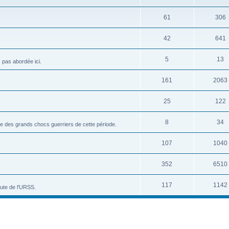
61
306
42
641
5
13
c pas abordée ici.
161
2063
25
122
8
34
vue des grands chocs guerriers de cette période.
107
1040
352
6510
117
1142
hute de l'URSS.