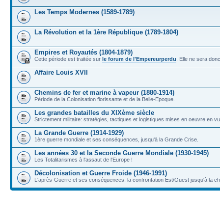
Les Temps Modernes (1589-1789)
La Révolution et la 1ère République (1789-1804)
Empires et Royautés (1804-1879)
Cette période est traitée sur
le forum de l'Empereurperdu
. Elle ne sera don
Affaire Louis XVII
Chemins de fer et marine à vapeur (1880-1914)
Période de la Colonisation florissante et de la Belle-Epoque.
Les grandes batailles du XIXème siècle
Strictement militaire: stratégies, tactiques et logistiques mises en oeuvre en 
La Grande Guerre (1914-1929)
1ère guerre mondiale et ses conséquences, jusqu'à la Grande Crise.
Les années 30 et la Seconde Guerre Mondiale (1930-1945)
Les Totalitarismes à l'assaut de l'Europe !
Décolonisation et Guerre Froide (1946-1991)
L'après-Guerre et ses conséquences: la confrontation Est/Ouest jusqu'à la c