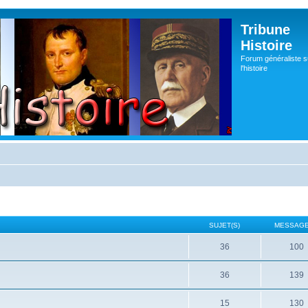
Tribune
Histoire
Forum généraliste s
l'histoire
SUJET(S)
MESSAGE
36
100
36
139
15
130