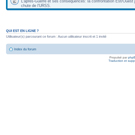
L'après-Guerre et ses conséquences: la confrontation Est/Ouest j
chute de l'URSS.
QUI EST EN LIGNE ?
Utilisateur(s) parcourant ce forum : Aucun utilisateur inscrit et 1 invité
Index du forum
Propulsé par
php
Traduction et suppo