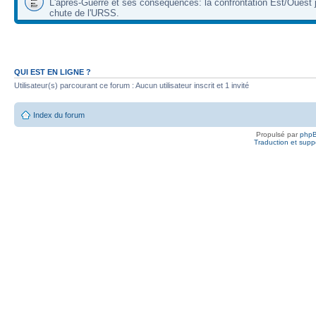
L'après-Guerre et ses conséquences: la confrontation Est/Ouest j
chute de l'URSS.
QUI EST EN LIGNE ?
Utilisateur(s) parcourant ce forum : Aucun utilisateur inscrit et 1 invité
Index du forum
Propulsé par
php
Traduction et suppo