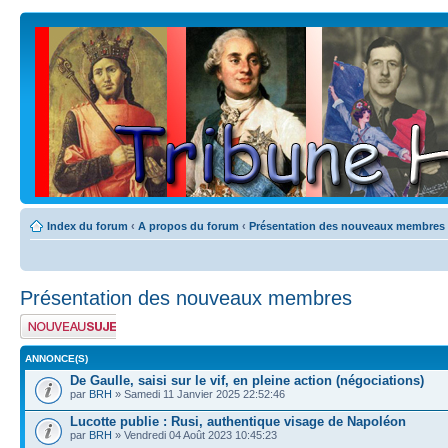
Index du forum
‹
A propos du forum
‹
Présentation des nouveaux membres
Présentation des nouveaux membres
Publier un nouveau
sujet
ANNONCE(S)
De Gaulle, saisi sur le vif, en pleine action (négociations)
par
BRH
» Samedi 11 Janvier 2025 22:52:46
Lucotte publie : Rusi, authentique visage de Napoléon
par
BRH
» Vendredi 04 Août 2023 10:45:23