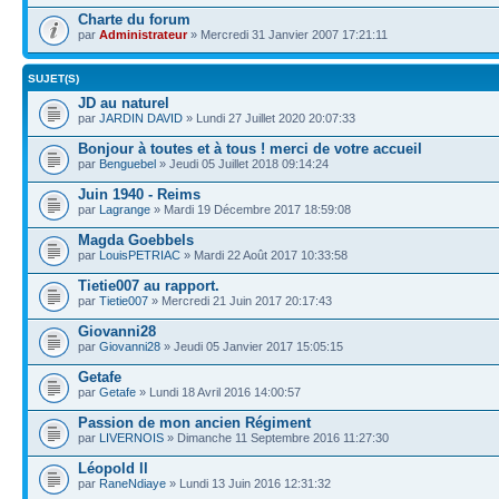
Charte du forum
par
Administrateur
» Mercredi 31 Janvier 2007 17:21:11
SUJET(S)
JD au naturel
par
JARDIN DAVID
» Lundi 27 Juillet 2020 20:07:33
Bonjour à toutes et à tous ! merci de votre accueil
par
Benguebel
» Jeudi 05 Juillet 2018 09:14:24
Juin 1940 - Reims
par
Lagrange
» Mardi 19 Décembre 2017 18:59:08
Magda Goebbels
par
LouisPETRIAC
» Mardi 22 Août 2017 10:33:58
Tietie007 au rapport.
par
Tietie007
» Mercredi 21 Juin 2017 20:17:43
Giovanni28
par
Giovanni28
» Jeudi 05 Janvier 2017 15:05:15
Getafe
par
Getafe
» Lundi 18 Avril 2016 14:00:57
Passion de mon ancien Régiment
par
LIVERNOIS
» Dimanche 11 Septembre 2016 11:27:30
Léopold ll
par
RaneNdiaye
» Lundi 13 Juin 2016 12:31:32