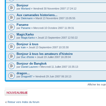
Bonjour
par
Morland
» Vendredi 30 Novembre 2007 17:24:12
Aux camarades historiens...
par
Diekmann
» Mardi 13 Novembre 2007 15:05:55
Paname
par
Paname
» Mercredi 10 Octobre 2007 11:39:31
MagicXarko
par
MagicXarko
» Jeudi 13 Septembre 2007 12:50:22
Bonjour à tous
par
kain
» Jeudi 13 Septembre 2007 10:33:30
Bonjour à tous les amateurs d'histoire
par
Duc d'Istrie
» Jeudi 19 Juillet 2007 16:28:04
Bonjour de Bangkok
par
Daniel Laurent
» Mercredi 11 Juillet 2007 15:35:13
dragon...
par
Dragon87
» Vendredi 29 Juin 2007 06:18:13
Afficher les suj
Publier un nouveau
sujet
Retour vers Index du forum