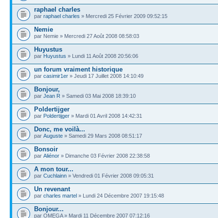
raphael charles
par
raphael charles
» Mercredi 25 Février 2009 09:52:15
Nemie
par Nemie » Mercredi 27 Août 2008 08:58:03
Huyustus
par
Huyustus
» Lundi 11 Août 2008 20:56:06
un forum vraiment historique
par
casimir1er
» Jeudi 17 Juillet 2008 14:10:49
Bonjour,
par
Jean R
» Samedi 03 Mai 2008 18:39:10
Poldertijger
par
Poldertijger
» Mardi 01 Avril 2008 14:42:31
Donc, me voilà...
par
Auguste
» Samedi 29 Mars 2008 08:51:17
Bonsoir
par
Aliénor
» Dimanche 03 Février 2008 22:38:58
A mon tour...
par
Cuchlainn
» Vendredi 01 Février 2008 09:05:31
Un revenant
par
charles martel
» Lundi 24 Décembre 2007 19:15:48
Bonjour...
par OMEGA » Mardi 11 Décembre 2007 07:12:16