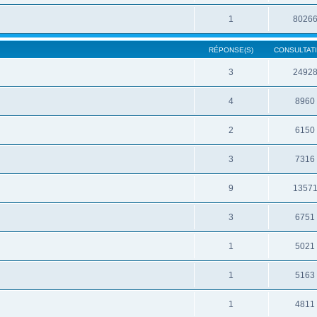
1
8026
RÉPONSE(S)
CONSULTATI
3
2492
4
8960
2
6150
3
7316
9
1357
3
6751
1
5021
1
5163
1
4811