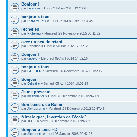
Bonjour !
par
Letarsier
» Lundi 28 Mars 2016 12:20:28
bonjour à tous !
par
POMPALIER
» Lundi 28 Mars 2016 11:03:38
Richelieu
par
Richelieu
» Mercredi 25 Novembre 2015 08:11:22
avec un peu de retard..
par Donatien » Lundi 09 Juillet 2012 17:59:12
Bonjour !
par
capeto
» Mercredi 09 Avril 2014 14:52:15
bonjour à tous !
par
GOLDER
» Mercredi 26 Novembre 2014 10:05:06
Bonjour
par
Belisaire
» Samedi 05 Avril 2014 10:07:15
Je me présente
par
boisbouvier
» Lundi 31 Décembre 2012 05:42:09
Bon baisers de Rome
par
Alexderome
» Vendredi 28 Décembre 2012 20:57:46
Miracle grec, invention de l'école?
par JPCC » Mardi 18 Décembre 2012 09:48:39
Bonjour à tous! =D
par
Alexandre
» Lundi 07 Janvier 2008 20:42:28