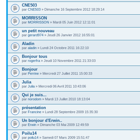
CNE503
par
CNE503
» Dimanche 16 Septembre 2012 18:29:14
MORRISSON
par
MORRISSON
» Mardi 05 Juin 2012 12:11:01
un petit nouveau
par
gerard974
» Jeudi 26 Janvier 2012 16:55:01
Aladin
par
aladin
» Lundi 24 Octobre 2011 16:22:10
Bonjour tous
par
rogerfra
» Jeudi 10 Novembre 2011 21:33:03
Bonjour
par
Perrine
» Mercredi 27 Juillet 2011 15:00:33
Julia
par
Julia
» Mercredi 06 Avril 2011 10:43:06
Qui je suis...
par
norodom
» Mardi 13 Juillet 2010 18:13:04
présentation
par
Francine
» Lundi 28 Septembre 2009 15:35:30
Un bonjour d'Erwin..
par
Erwin
» Dimanche 03 Mai 2009 12:49:59
Poilu14
par
poilu14
» Samedi 07 Mars 2009 15:51:47