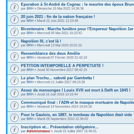
Epuration à St-André de Cognac : le meurtre des époux Brun
par
BRH
» Dimanche 15 Mai 2022 14:36:36
20 juin 2021 : fin de la nation française !
par
BRH
» Mardi 22 Juin 2021 12:23:48
Bicentenaire : Marche funèbre pour l'Empereur Napoléon 1er
par
BRH
» Mercredi 05 Mai 2021 10:23:42
Napoléon III, c'est là !
par
BRH
» Mercredi 13 Mai 2020 20:01:32
Ressemblance des deux Amélie
par
BRH
» Vendredi 07 Février 2020 21:42:19
PETITION INTEMPORELLE A PERPETUITE !
par
BRH
» Jeudi 30 Novembre 2017 08:42:15
Le plan Trochu... saboté par Gambetta !
par
BRH
» Mercredi 12 Juillet 2017 08:23:28
Assez de mensonges ! Louis XVII est mort à Delft en 1845 !
par
BRH
» Jeudi 16 Juin 2016 13:16:44
Communiqué final : l'ADN et le masque mortuaire de Napolé
par
BRH
» Vendredi 14 Novembre 2014 19:04:18
Pour le Gaulois, en 1887, le tombeau de Napoléon était vide
par
BRH
» Mardi 28 Septembre 2010 22:36:03
Inscription et... Présentation obligatoire...
par
Administrateur
» Jeudi 19 Juillet 2007 15:46:01