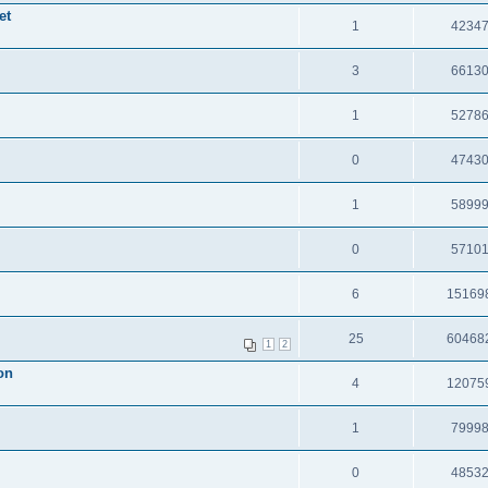
et
1
4234
3
6613
1
5278
0
4743
1
5899
0
5710
6
15169
25
60468
1
2
on
4
12075
1
7999
0
4853