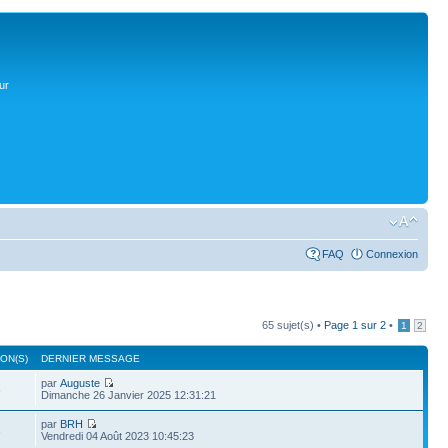
ur
FAQ
Connexion
65 sujet(s) •
Page
1
sur
2
•
1
2
ON(S)
DERNIER MESSAGE
par
Auguste
6
Dimanche 26 Janvier 2025 12:31:21
par
BRH
3
Vendredi 04 Août 2023 10:45:23