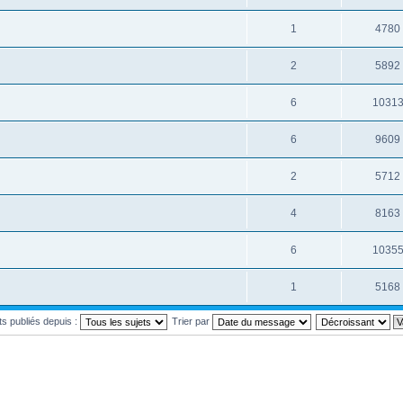
1
4780
2
5892
6
1031
6
9609
2
5712
4
8163
6
1035
1
5168
ets publiés depuis :
Trier par