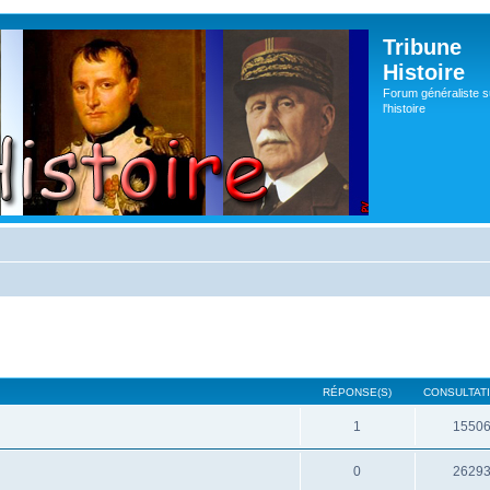
Tribune
Histoire
Forum généraliste s
l'histoire
RÉPONSE(S)
CONSULTATI
1
1550
0
2629