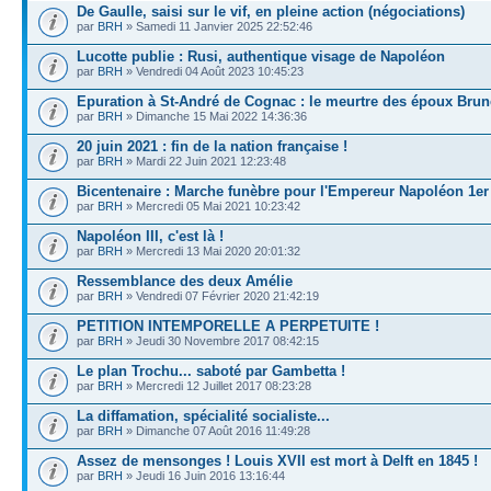
De Gaulle, saisi sur le vif, en pleine action (négociations)
par
BRH
» Samedi 11 Janvier 2025 22:52:46
Lucotte publie : Rusi, authentique visage de Napoléon
par
BRH
» Vendredi 04 Août 2023 10:45:23
Epuration à St-André de Cognac : le meurtre des époux Brun
par
BRH
» Dimanche 15 Mai 2022 14:36:36
20 juin 2021 : fin de la nation française !
par
BRH
» Mardi 22 Juin 2021 12:23:48
Bicentenaire : Marche funèbre pour l'Empereur Napoléon 1er
par
BRH
» Mercredi 05 Mai 2021 10:23:42
Napoléon III, c'est là !
par
BRH
» Mercredi 13 Mai 2020 20:01:32
Ressemblance des deux Amélie
par
BRH
» Vendredi 07 Février 2020 21:42:19
PETITION INTEMPORELLE A PERPETUITE !
par
BRH
» Jeudi 30 Novembre 2017 08:42:15
Le plan Trochu... saboté par Gambetta !
par
BRH
» Mercredi 12 Juillet 2017 08:23:28
La diffamation, spécialité socialiste...
par
BRH
» Dimanche 07 Août 2016 11:49:28
Assez de mensonges ! Louis XVII est mort à Delft en 1845 !
par
BRH
» Jeudi 16 Juin 2016 13:16:44