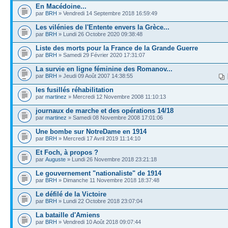
En Macédoine...
par
BRH
» Vendredi 14 Septembre 2018 16:59:49
Les vilénies de l'Entente envers la Grèce...
par
BRH
» Lundi 26 Octobre 2020 09:38:48
Liste des morts pour la France de la Grande Guerre
par
BRH
» Samedi 29 Février 2020 17:31:07
La survie en ligne féminine des Romanov...
par
BRH
» Jeudi 09 Août 2007 14:38:55
les fusillés réhabilitation
par
martinez
» Mercredi 12 Novembre 2008 11:10:13
journaux de marche et des opérations 14/18
par
martinez
» Samedi 08 Novembre 2008 17:01:06
Une bombe sur NotreDame en 1914
par
BRH
» Mercredi 17 Avril 2019 11:14:10
Et Foch, à propos ?
par
Auguste
» Lundi 26 Novembre 2018 23:21:18
Le gouvernement "nationaliste" de 1914
par
BRH
» Dimanche 11 Novembre 2018 18:37:48
Le défilé de la Victoire
par
BRH
» Lundi 22 Octobre 2018 23:07:04
La bataille d'Amiens
par
BRH
» Vendredi 10 Août 2018 09:07:44