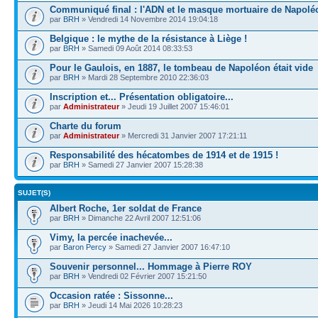
Communiqué final : l'ADN et le masque mortuaire de Napolé
par
BRH
» Vendredi 14 Novembre 2014 19:04:18
Belgique : le mythe de la résistance à Liège !
par
BRH
» Samedi 09 Août 2014 08:33:53
Pour le Gaulois, en 1887, le tombeau de Napoléon était vide
par
BRH
» Mardi 28 Septembre 2010 22:36:03
Inscription et... Présentation obligatoire...
par
Administrateur
» Jeudi 19 Juillet 2007 15:46:01
Charte du forum
par
Administrateur
» Mercredi 31 Janvier 2007 17:21:11
Responsabilité des hécatombes de 1914 et de 1915 !
par
BRH
» Samedi 27 Janvier 2007 15:28:38
SUJET(S)
Albert Roche, 1er soldat de France
par
BRH
» Dimanche 22 Avril 2007 12:51:06
Vimy, la percée inachevée...
par
Baron Percy
» Samedi 27 Janvier 2007 16:47:10
Souvenir personnel... Hommage à Pierre ROY
par
BRH
» Vendredi 02 Février 2007 15:21:50
Occasion ratée : Sissonne...
par
BRH
» Jeudi 14 Mai 2026 10:28:23