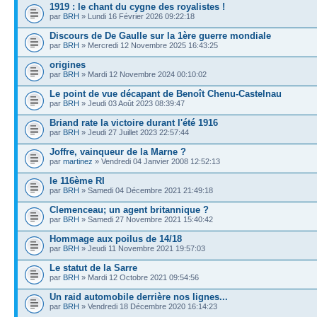
1919 : le chant du cygne des royalistes !
par
BRH
» Lundi 16 Février 2026 09:22:18
Discours de De Gaulle sur la 1ère guerre mondiale
par
BRH
» Mercredi 12 Novembre 2025 16:43:25
origines
par
BRH
» Mardi 12 Novembre 2024 00:10:02
Le point de vue décapant de Benoît Chenu-Castelnau
par
BRH
» Jeudi 03 Août 2023 08:39:47
Briand rate la victoire durant l'été 1916
par
BRH
» Jeudi 27 Juillet 2023 22:57:44
Joffre, vainqueur de la Marne ?
par
martinez
» Vendredi 04 Janvier 2008 12:52:13
le 116ème RI
par
BRH
» Samedi 04 Décembre 2021 21:49:18
Clemenceau; un agent britannique ?
par
BRH
» Samedi 27 Novembre 2021 15:40:42
Hommage aux poilus de 14/18
par
BRH
» Jeudi 11 Novembre 2021 19:57:03
Le statut de la Sarre
par
BRH
» Mardi 12 Octobre 2021 09:54:56
Un raid automobile derrière nos lignes...
par
BRH
» Vendredi 18 Décembre 2020 16:14:23