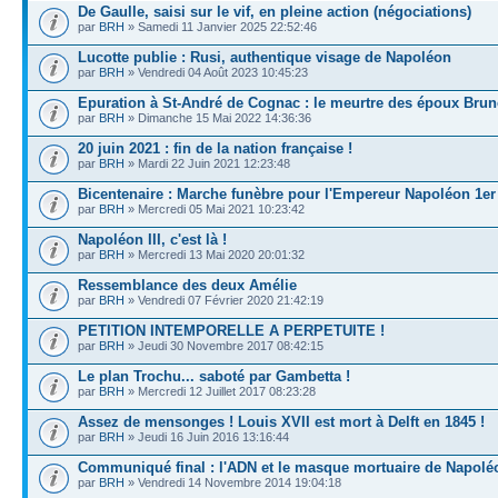
De Gaulle, saisi sur le vif, en pleine action (négociations)
par
BRH
» Samedi 11 Janvier 2025 22:52:46
Lucotte publie : Rusi, authentique visage de Napoléon
par
BRH
» Vendredi 04 Août 2023 10:45:23
Epuration à St-André de Cognac : le meurtre des époux Brun
par
BRH
» Dimanche 15 Mai 2022 14:36:36
20 juin 2021 : fin de la nation française !
par
BRH
» Mardi 22 Juin 2021 12:23:48
Bicentenaire : Marche funèbre pour l'Empereur Napoléon 1er
par
BRH
» Mercredi 05 Mai 2021 10:23:42
Napoléon III, c'est là !
par
BRH
» Mercredi 13 Mai 2020 20:01:32
Ressemblance des deux Amélie
par
BRH
» Vendredi 07 Février 2020 21:42:19
PETITION INTEMPORELLE A PERPETUITE !
par
BRH
» Jeudi 30 Novembre 2017 08:42:15
Le plan Trochu... saboté par Gambetta !
par
BRH
» Mercredi 12 Juillet 2017 08:23:28
Assez de mensonges ! Louis XVII est mort à Delft en 1845 !
par
BRH
» Jeudi 16 Juin 2016 13:16:44
Communiqué final : l'ADN et le masque mortuaire de Napolé
par
BRH
» Vendredi 14 Novembre 2014 19:04:18