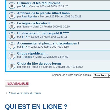
Bismarck et les républicains...
par
BRH
» Vendredi 03 Avril 2009 10:21:47
Archives de la planète Albert Kahn
par
Paul Ryckier
» Mercredi 25 Février 2009 01:03:29
Le règne de Nicolas II...
par Nemie » Mardi 03 Février 2009 09:30:19
Un discours du roi Léopold II ???
par
BRH
» Samedi 29 Mars 2008 11:53:13
A commenter et plus... si discordances !
par
BRH
» Lundi 22 Octobre 2007 09:36:30
Cirque républicain...
par
François
» Mardi 01 Mai 2007 18:44:00
Choix du titre du sous-forum
par duc de Raguse » Samedi 27 Janvier 2007 10:55:12
Afficher les sujets publiés depuis :
Publier un nouveau
sujet
Retour vers Index du forum
QUI EST EN LIGNE ?