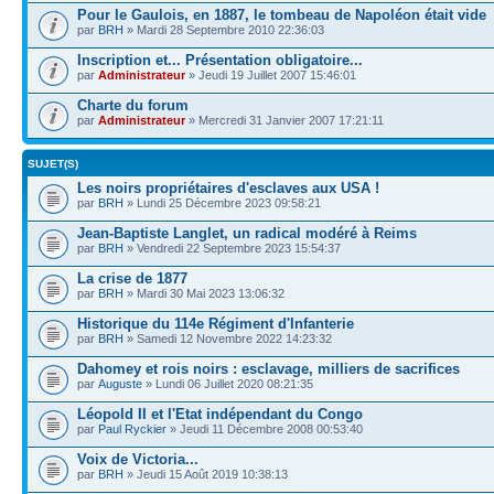
Pour le Gaulois, en 1887, le tombeau de Napoléon était vide
par
BRH
» Mardi 28 Septembre 2010 22:36:03
Inscription et... Présentation obligatoire...
par
Administrateur
» Jeudi 19 Juillet 2007 15:46:01
Charte du forum
par
Administrateur
» Mercredi 31 Janvier 2007 17:21:11
SUJET(S)
Les noirs propriétaires d'esclaves aux USA !
par
BRH
» Lundi 25 Décembre 2023 09:58:21
Jean-Baptiste Langlet, un radical modéré à Reims
par
BRH
» Vendredi 22 Septembre 2023 15:54:37
La crise de 1877
par
BRH
» Mardi 30 Mai 2023 13:06:32
Historique du 114e Régiment d'Infanterie
par
BRH
» Samedi 12 Novembre 2022 14:23:32
Dahomey et rois noirs : esclavage, milliers de sacrifices
par
Auguste
» Lundi 06 Juillet 2020 08:21:35
Léopold II et l'Etat indépendant du Congo
par
Paul Ryckier
» Jeudi 11 Décembre 2008 00:53:40
Voix de Victoria...
par
BRH
» Jeudi 15 Août 2019 10:38:13