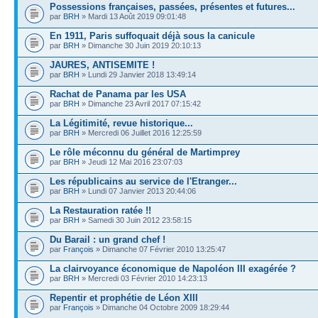
Possessions françaises, passées, présentes et futures...
par
BRH
» Mardi 13 Août 2019 09:01:48
En 1911, Paris suffoquait déjà sous la canicule
par
BRH
» Dimanche 30 Juin 2019 20:10:13
JAURES, ANTISEMITE !
par
BRH
» Lundi 29 Janvier 2018 13:49:14
Rachat de Panama par les USA
par
BRH
» Dimanche 23 Avril 2017 07:15:42
La Légitimité, revue historique...
par
BRH
» Mercredi 06 Juillet 2016 12:25:59
Le rôle méconnu du général de Martimprey
par
BRH
» Jeudi 12 Mai 2016 23:07:03
Les républicains au service de l'Etranger...
par
BRH
» Lundi 07 Janvier 2013 20:44:06
La Restauration ratée !!
par
BRH
» Samedi 30 Juin 2012 23:58:15
Du Barail : un grand chef !
par
François
» Dimanche 07 Février 2010 13:25:47
La clairvoyance économique de Napoléon III exagérée ?
par
BRH
» Mercredi 03 Février 2010 14:23:13
Repentir et prophétie de Léon XIII
par
François
» Dimanche 04 Octobre 2009 18:29:44