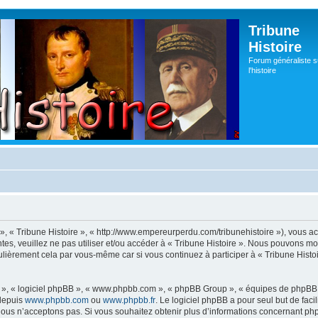
Tribune
Histoire
Forum généraliste s
l'histoire
s », « Tribune Histoire », « http://www.empereurperdu.com/tribunehistoire »), vous 
tes, veuillez ne pas utiliser et/ou accéder à « Tribune Histoire ». Nous pouvons m
ulièrement cela par vous-même car si vous continuez à participer à « Tribune Histoi
ur », « logiciel phpBB », « www.phpbb.com », « phpBB Group », « équipes de phpBB 
 depuis
www.phpbb.com
ou
www.phpbb.fr
. Le logiciel phpBB a pour seul but de faci
ous n’acceptons pas. Si vous souhaitez obtenir plus d’informations concernant ph