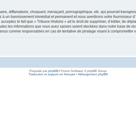
re, diffamatoire, choquant, menaçant, pornographique, etc. qui pourrait transgresse
ez à un bannissement immédiat et permanent et nous avertirons votre fournisseur d’
cceptez le fait que « Tribune Histoire » ait le droit de supprimer, d’éditer, de dép
outes les informations que vous avez saisies soient stockées dans notre base de don
e tenus comme responsables en cas de tentative de piratage visant à compromettre
Propulsé par
phpBB
® Forum Software © phpBB Group
Traduction et support en français
•
Hébergement phpBB