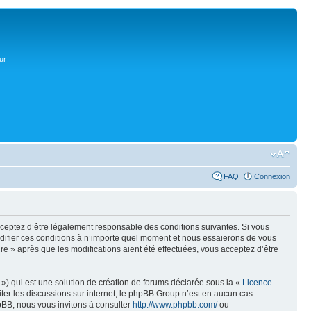
ur
FAQ
Connexion
acceptez d’être légalement responsable des conditions suivantes. Si vous
odifier ces conditions à n’importe quel moment et nous essaierons de vous
re » après que les modifications aient été effectuées, vous acceptez d’être
») qui est une solution de création de forums déclarée sous la «
Licence
liter les discussions sur internet, le phpBB Group n’est en aucun cas
pBB, nous vous invitons à consulter
http://www.phpbb.com/
ou