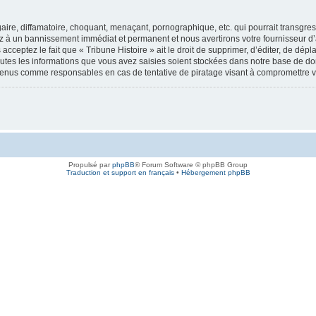
re, diffamatoire, choquant, menaçant, pornographique, etc. qui pourrait transgresse
ez à un bannissement immédiat et permanent et nous avertirons votre fournisseur d’
cceptez le fait que « Tribune Histoire » ait le droit de supprimer, d’éditer, de dép
outes les informations que vous avez saisies soient stockées dans notre base de don
e tenus comme responsables en cas de tentative de piratage visant à compromettre
Propulsé par
phpBB
® Forum Software © phpBB Group
Traduction et support en français
•
Hébergement phpBB