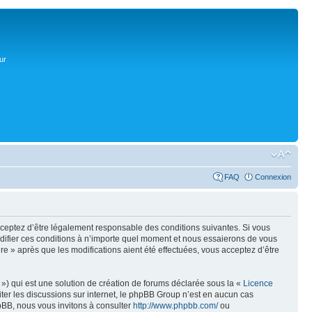
ur
FAQ
Connexion
acceptez d’être légalement responsable des conditions suivantes. Si vous
odifier ces conditions à n’importe quel moment et nous essaierons de vous
re » après que les modifications aient été effectuées, vous acceptez d’être
») qui est une solution de création de forums déclarée sous la «
Licence
liter les discussions sur internet, le phpBB Group n’est en aucun cas
pBB, nous vous invitons à consulter
http://www.phpbb.com/
ou