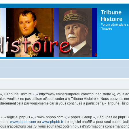
Tribune
Histoire
Forum généraliste s
l'histoire
s », « Tribune Histoire », « http://www.empereurperdu.com/tribunehistoire »), vous 
tes, veuillez ne pas utiliser et/ou accéder à « Tribune Histoire ». Nous pouvons m
ulièrement cela par vous-même car si vous continuez à participer à « Tribune Histoi
ur », « logiciel phpBB », « www.phpbb.com », « phpBB Group », « équipes de phpBB 
 depuis
www.phpbb.com
ou
www.phpbb.fr
. Le logiciel phpBB a pour seul but de faci
ous n’acceptons pas. Si vous souhaitez obtenir plus d’informations concernant ph