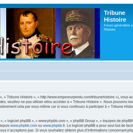
Tribune
Histoire
Forum généraliste s
l'histoire
s », « Tribune Histoire », « http://www.empereurperdu.com/tribunehistoire »), vous 
tes, veuillez ne pas utiliser et/ou accéder à « Tribune Histoire ». Nous pouvons m
ulièrement cela par vous-même car si vous continuez à participer à « Tribune Histoi
ur », « logiciel phpBB », « www.phpbb.com », « phpBB Group », « équipes de phpBB 
 depuis
www.phpbb.com
ou
www.phpbb.fr
. Le logiciel phpBB a pour seul but de faci
ous n’acceptons pas. Si vous souhaitez obtenir plus d’informations concernant ph