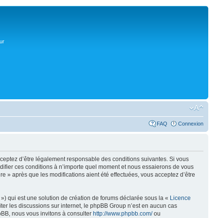
ur
FAQ
Connexion
acceptez d’être légalement responsable des conditions suivantes. Si vous
odifier ces conditions à n’importe quel moment et nous essaierons de vous
re » après que les modifications aient été effectuées, vous acceptez d’être
») qui est une solution de création de forums déclarée sous la «
Licence
liter les discussions sur internet, le phpBB Group n’est en aucun cas
pBB, nous vous invitons à consulter
http://www.phpbb.com/
ou