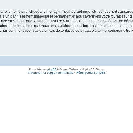
re, diffamatoire, choquant, menaçant, pornographique, etc. qui pourrait transgresse
ez à un bannissement immédiat et permanent et nous avertirons votre fournisseur d’
cceptez le fait que « Tribune Histoire » ait le droit de supprimer, d’éditer, de dép
outes les informations que vous avez saisies soient stockées dans notre base de don
e tenus comme responsables en cas de tentative de piratage visant à compromettre
Propulsé par
phpBB
® Forum Software © phpBB Group
Traduction et support en français
•
Hébergement phpBB