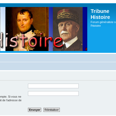
Tribune
Histoire
Forum généraliste s
l'histoire
ompte. Si vous ne
git de l’adresse de