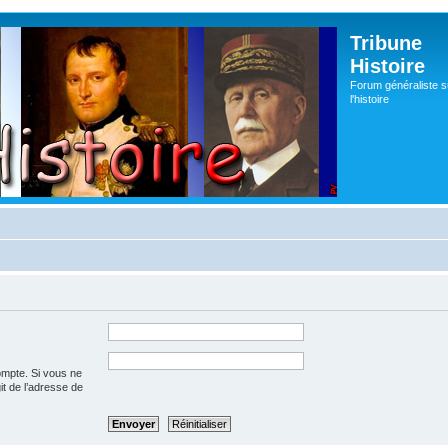
Tribune
Histoire
Forum généraliste s
l'histoire
ompte. Si vous ne
git de l’adresse de