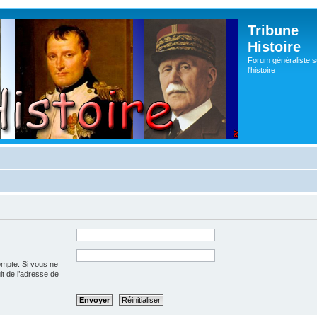
Tribune
Histoire
Forum généraliste s
l'histoire
ompte. Si vous ne
git de l’adresse de