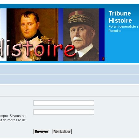
Tribune
Histoire
Forum généraliste s
l'histoire
ompte. Si vous ne
git de l’adresse de