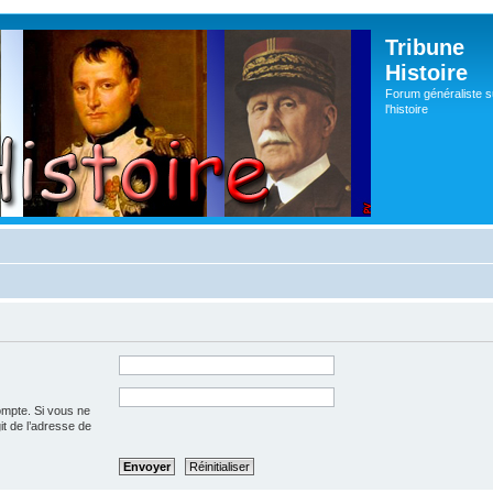
Tribune
Histoire
Forum généraliste s
l'histoire
ompte. Si vous ne
git de l’adresse de