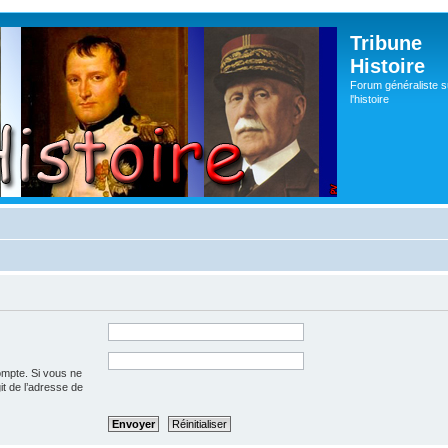
Tribune
Histoire
Forum généraliste s
l'histoire
ompte. Si vous ne
git de l’adresse de