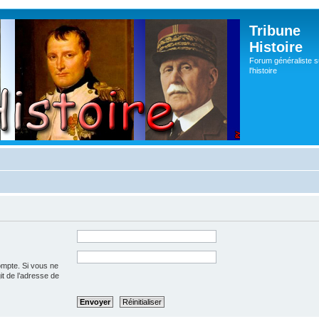
Tribune
Histoire
Forum généraliste s
l'histoire
ompte. Si vous ne
git de l’adresse de