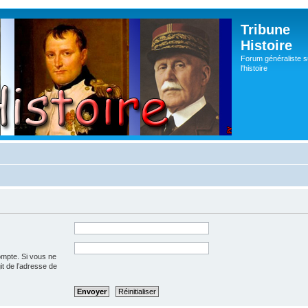
Tribune
Histoire
Forum généraliste s
l'histoire
ompte. Si vous ne
git de l’adresse de