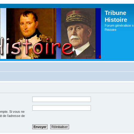
Tribune
Histoire
Forum généraliste s
l'histoire
ompte. Si vous ne
git de l’adresse de