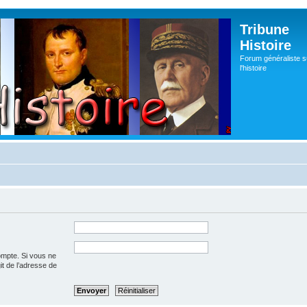
Tribune
Histoire
Forum généraliste s
l'histoire
ompte. Si vous ne
git de l’adresse de