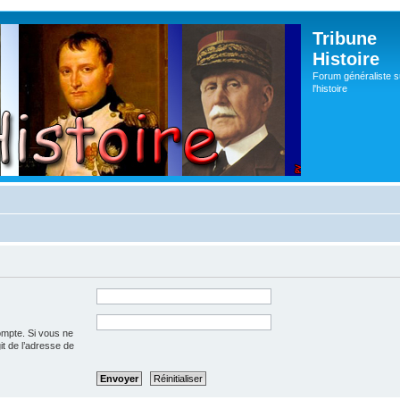
Tribune
Histoire
Forum généraliste s
l'histoire
ompte. Si vous ne
git de l’adresse de