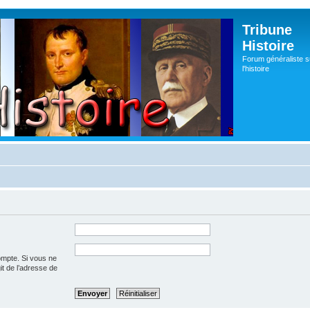
Tribune
Histoire
Forum généraliste s
l'histoire
ompte. Si vous ne
git de l’adresse de