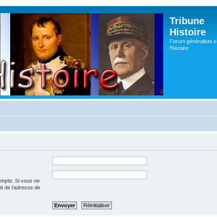
Tribune
Histoire
Forum généraliste s
l'histoire
ompte. Si vous ne
git de l’adresse de