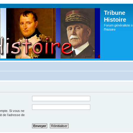
Tribune
Histoire
Forum généraliste s
l'histoire
ompte. Si vous ne
git de l’adresse de