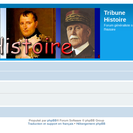
Tribune
Histoire
Forum généraliste s
l'histoire
Propulsé par
phpBB
® Forum Software © phpBB Group
Traduction et support en français
•
Hébergement phpBB