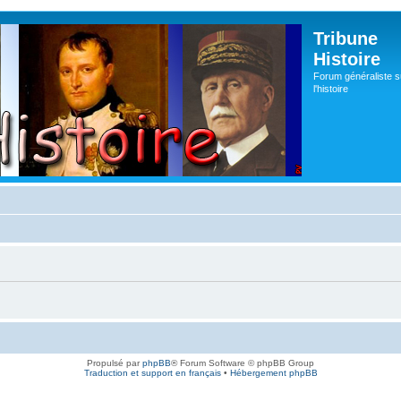
Tribune
Histoire
Forum généraliste s
l'histoire
Propulsé par
phpBB
® Forum Software © phpBB Group
Traduction et support en français
•
Hébergement phpBB