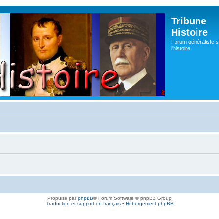
Tribune
Histoire
Forum généraliste s
l'histoire
Propulsé par
phpBB
® Forum Software © phpBB Group
Traduction et support en français
•
Hébergement phpBB