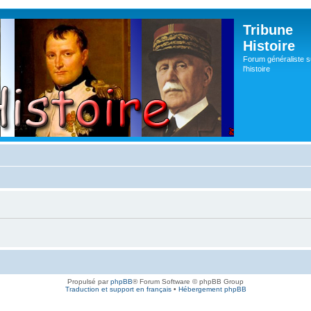
Tribune
Histoire
Forum généraliste s
l'histoire
Propulsé par
phpBB
® Forum Software © phpBB Group
Traduction et support en français
•
Hébergement phpBB