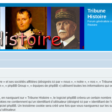
Tribune
Histoire
Forum généraliste s
l'histoire
re » et ses sociétés affiliées (désignés ici par « nous », « notre », « nos », « Trib
m », « phpBB Group », « équipes de phpBB ») utilisent toutes les informations qui ont
en naviguant sur « Tribune Histoire », le logiciel phpBB créera un certain nombre de
es ne contiennent qu’un identifiant d’utilisateur (désigné ici par « identifiant de l’
iciel phpBB. Un troisième cookie sera créé une fois que vous naviguerez sur les suje
’utilisateur.