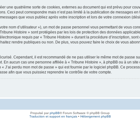
réer une quatrième sorte de cookies, externes au document qui est prévu pour cou
ons. Ceci peut correspondre mais n’est pas limité à la publication de messages en
les messages que vous publiez après votre inscription et lors de votre connexion (dé
votre nom d’utilisateur »), un mot de passe personnel vous permettant de vous conn
 Tribune Histoire » sont protégées par les lois de protection des données applicab
électronique requis par « Tribune Histoire » durant la procédure d’inscription, sont o
aitez rendre publiques ou non. De plus, vous pouvez faire le choix de vous abonner
 sécurisé. Cependant, il est recommandé de ne pas utiliser le même mot de passe sur
nt. En aucun cas une personne affiliée à « Tribune Histoire », à phpBB ou à un site
n « J’ai perdu mon mot de passe » qui est fournie par le logiciel phpBB. Ce proces
asse afin que vous puissiez reprendre le contrôle de votre compte.
Propulsé par
phpBB
® Forum Software © phpBB Group
Traduction et support en français
•
Hébergement phpBB