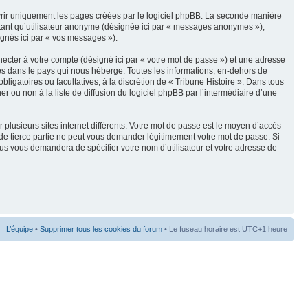
vrir uniquement les pages créées par le logiciel phpBB. La seconde manière
 tant qu’utilisateur anonyme (désignée ici par « messages anonymes »),
signés ici par « vos messages »).
ecter à votre compte (désigné ici par « votre mot de passe ») et une adresse
les dans le pays qui nous héberge. Toutes les informations, en-dehors de
bligatoires ou facultatives, à la discrétion de « Tribune Histoire ». Dans tous
 ou non à la liste de diffusion du logiciel phpBB par l’intermédiaire d’une
 plusieurs sites internet différents. Votre mot de passe est le moyen d’accès
 de tierce partie ne peut vous demander légitimement votre mot de passe. Si
sus vous demandera de spécifier votre nom d’utilisateur et votre adresse de
L’équipe
•
Supprimer tous les cookies du forum
• Le fuseau horaire est UTC+1 heure