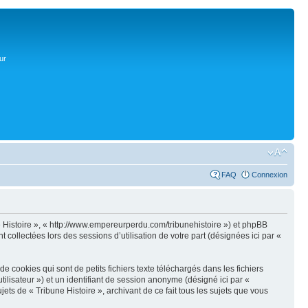
ur
FAQ
Connexion
une Histoire », « http://www.empereurperdu.com/tribunehistoire ») et phpBB
 collectées lors des sessions d’utilisation de votre part (désignées ici par «
 cookies qui sont de petits fichiers texte téléchargés dans les fichiers
utilisateur ») et un identifiant de session anonyme (désigné ici par «
ts de « Tribune Histoire », archivant de ce fait tous les sujets que vous