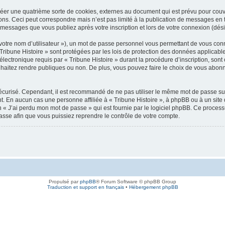
réer une quatrième sorte de cookies, externes au document qui est prévu pour cou
ons. Ceci peut correspondre mais n’est pas limité à la publication de messages en
les messages que vous publiez après votre inscription et lors de votre connexion (dé
votre nom d’utilisateur »), un mot de passe personnel vous permettant de vous conn
 Tribune Histoire » sont protégées par les lois de protection des données applicab
électronique requis par « Tribune Histoire » durant la procédure d’inscription, sont o
aitez rendre publiques ou non. De plus, vous pouvez faire le choix de vous abonner
 sécurisé. Cependant, il est recommandé de ne pas utiliser le même mot de passe sur
nt. En aucun cas une personne affiliée à « Tribune Histoire », à phpBB ou à un site
n « J’ai perdu mon mot de passe » qui est fournie par le logiciel phpBB. Ce proces
asse afin que vous puissiez reprendre le contrôle de votre compte.
Propulsé par
phpBB
® Forum Software © phpBB Group
Traduction et support en français
•
Hébergement phpBB