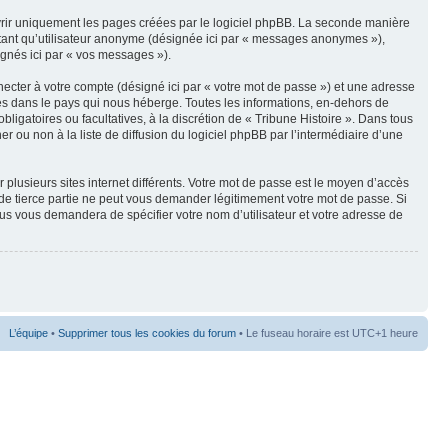
vrir uniquement les pages créées par le logiciel phpBB. La seconde manière
 tant qu’utilisateur anonyme (désignée ici par « messages anonymes »),
signés ici par « vos messages »).
ecter à votre compte (désigné ici par « votre mot de passe ») et une adresse
les dans le pays qui nous héberge. Toutes les informations, en-dehors de
bligatoires ou facultatives, à la discrétion de « Tribune Histoire ». Dans tous
 ou non à la liste de diffusion du logiciel phpBB par l’intermédiaire d’une
 plusieurs sites internet différents. Votre mot de passe est le moyen d’accès
 de tierce partie ne peut vous demander légitimement votre mot de passe. Si
sus vous demandera de spécifier votre nom d’utilisateur et votre adresse de
L’équipe
•
Supprimer tous les cookies du forum
• Le fuseau horaire est UTC+1 heure