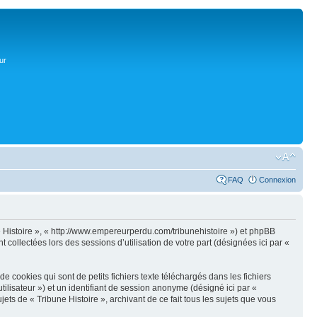
ur
FAQ
Connexion
une Histoire », « http://www.empereurperdu.com/tribunehistoire ») et phpBB
 collectées lors des sessions d’utilisation de votre part (désignées ici par «
 cookies qui sont de petits fichiers texte téléchargés dans les fichiers
utilisateur ») et un identifiant de session anonyme (désigné ici par «
ts de « Tribune Histoire », archivant de ce fait tous les sujets que vous