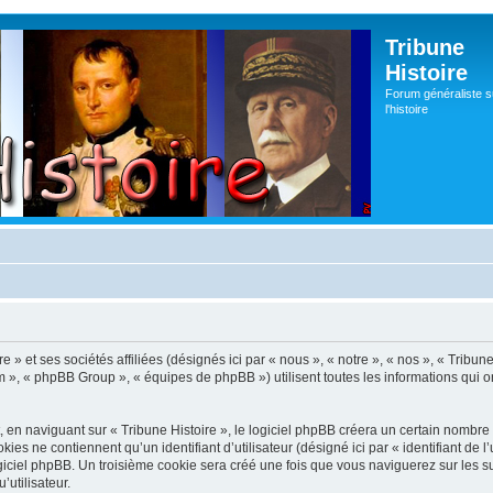
Tribune
Histoire
Forum généraliste s
l'histoire
re » et ses sociétés affiliées (désignés ici par « nous », « notre », « nos », « Trib
m », « phpBB Group », « équipes de phpBB ») utilisent toutes les informations qui ont
en naviguant sur « Tribune Histoire », le logiciel phpBB créera un certain nombre de
es ne contiennent qu’un identifiant d’utilisateur (désigné ici par « identifiant de l’
iciel phpBB. Un troisième cookie sera créé une fois que vous naviguerez sur les suje
’utilisateur.