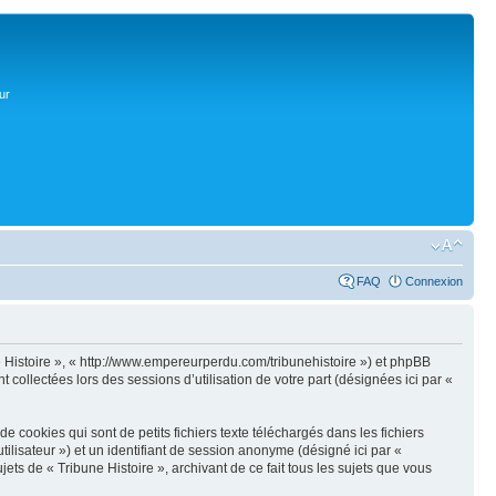
ur
FAQ
Connexion
une Histoire », « http://www.empereurperdu.com/tribunehistoire ») et phpBB
 collectées lors des sessions d’utilisation de votre part (désignées ici par «
 cookies qui sont de petits fichiers texte téléchargés dans les fichiers
utilisateur ») et un identifiant de session anonyme (désigné ici par «
ts de « Tribune Histoire », archivant de ce fait tous les sujets que vous