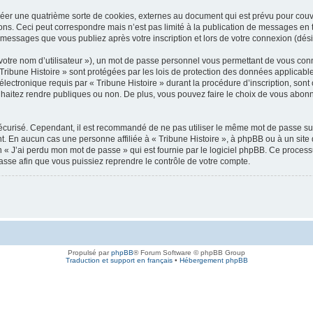
réer une quatrième sorte de cookies, externes au document qui est prévu pour cou
ons. Ceci peut correspondre mais n’est pas limité à la publication de messages en
les messages que vous publiez après votre inscription et lors de votre connexion (dé
votre nom d’utilisateur »), un mot de passe personnel vous permettant de vous conn
 Tribune Histoire » sont protégées par les lois de protection des données applicab
électronique requis par « Tribune Histoire » durant la procédure d’inscription, sont o
aitez rendre publiques ou non. De plus, vous pouvez faire le choix de vous abonner
 sécurisé. Cependant, il est recommandé de ne pas utiliser le même mot de passe sur
nt. En aucun cas une personne affiliée à « Tribune Histoire », à phpBB ou à un site
n « J’ai perdu mon mot de passe » qui est fournie par le logiciel phpBB. Ce proces
asse afin que vous puissiez reprendre le contrôle de votre compte.
Propulsé par
phpBB
® Forum Software © phpBB Group
Traduction et support en français
•
Hébergement phpBB