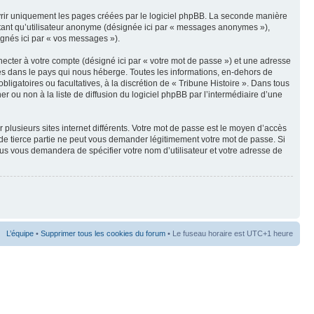
vrir uniquement les pages créées par le logiciel phpBB. La seconde manière
 tant qu’utilisateur anonyme (désignée ici par « messages anonymes »),
signés ici par « vos messages »).
ecter à votre compte (désigné ici par « votre mot de passe ») et une adresse
les dans le pays qui nous héberge. Toutes les informations, en-dehors de
bligatoires ou facultatives, à la discrétion de « Tribune Histoire ». Dans tous
 ou non à la liste de diffusion du logiciel phpBB par l’intermédiaire d’une
 plusieurs sites internet différents. Votre mot de passe est le moyen d’accès
 de tierce partie ne peut vous demander légitimement votre mot de passe. Si
sus vous demandera de spécifier votre nom d’utilisateur et votre adresse de
L’équipe
•
Supprimer tous les cookies du forum
• Le fuseau horaire est UTC+1 heure