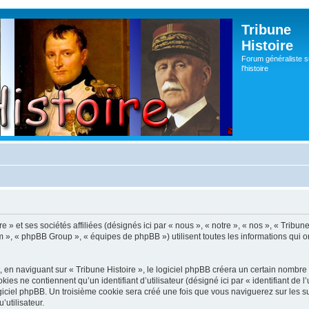
Tribune
Histoire
Forum généraliste s
l'histoire
re » et ses sociétés affiliées (désignés ici par « nous », « notre », « nos », « Trib
m », « phpBB Group », « équipes de phpBB ») utilisent toutes les informations qui ont
en naviguant sur « Tribune Histoire », le logiciel phpBB créera un certain nombre de
es ne contiennent qu’un identifiant d’utilisateur (désigné ici par « identifiant de l’
iciel phpBB. Un troisième cookie sera créé une fois que vous naviguerez sur les suje
’utilisateur.