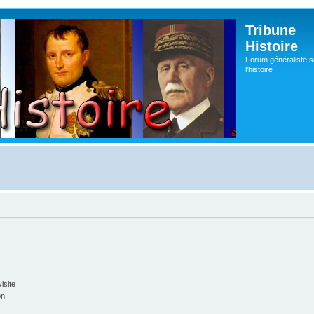
Tribune
Histoire
Forum généraliste s
l'histoire
isite
on