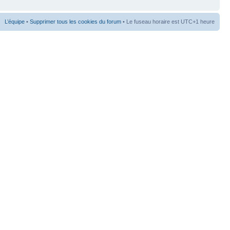
L’équipe
•
Supprimer tous les cookies du forum
• Le fuseau horaire est UTC+1 heure