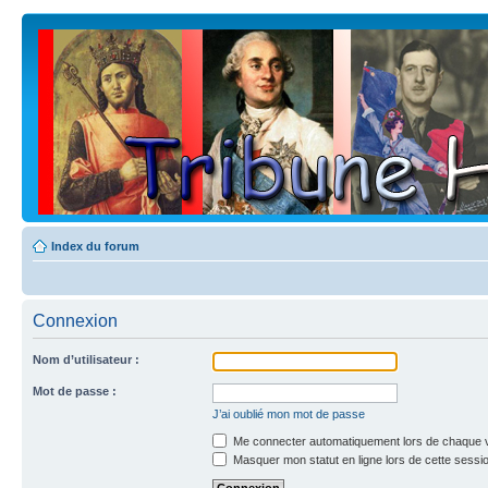
Index du forum
Connexion
Nom d’utilisateur :
Mot de passe :
J’ai oublié mon mot de passe
Me connecter automatiquement lors de chaque v
Masquer mon statut en ligne lors de cette sessi