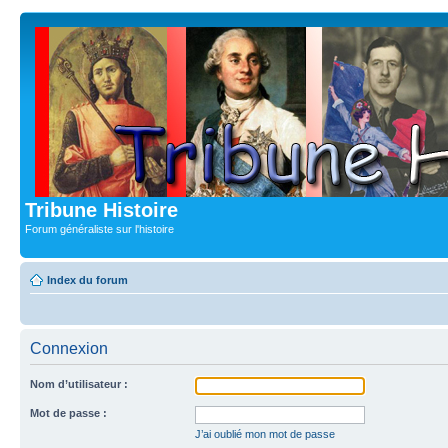
Tribune Histoire
Forum généraliste sur l'histoire
Index du forum
Connexion
Nom d’utilisateur :
Mot de passe :
J’ai oublié mon mot de passe