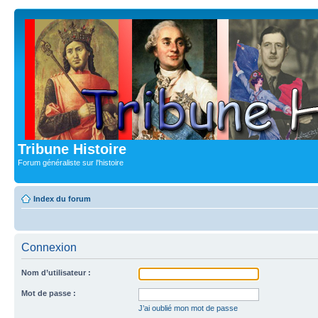
Tribune Histoire
Forum généraliste sur l'histoire
Index du forum
Connexion
Nom d’utilisateur :
Mot de passe :
J’ai oublié mon mot de passe