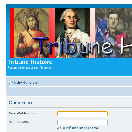
Tribune Histoire
Forum généraliste sur l'histoire
Index du forum
Connexion
Nom d’utilisateur :
Mot de passe :
J’ai oublié mon mot de passe