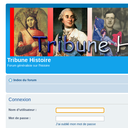
Tribune Histoire
Forum généraliste sur l'histoire
Index du forum
Connexion
Nom d’utilisateur :
Mot de passe :
J’ai oublié mon mot de passe