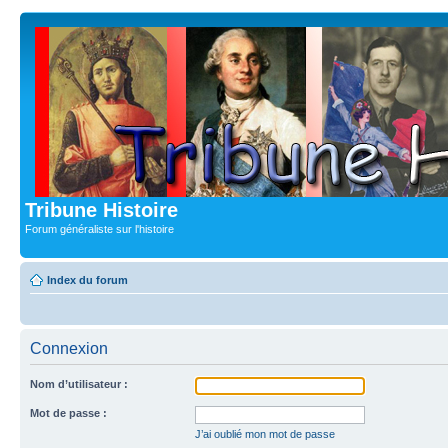
Tribune Histoire
Forum généraliste sur l'histoire
Index du forum
Connexion
Nom d’utilisateur :
Mot de passe :
J’ai oublié mon mot de passe