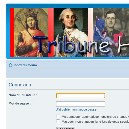
Index du forum
Connexion
Nom d’utilisateur :
Mot de passe :
J’ai oublié mon mot de passe
Me connecter automatiquement lors de chaque v
Masquer mon statut en ligne lors de cette sessi