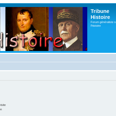
Tribune
Histoire
Forum généraliste s
l'histoire
isite
on