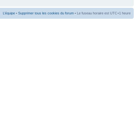
L’équipe
•
Supprimer tous les cookies du forum
• Le fuseau horaire est UTC+1 heure