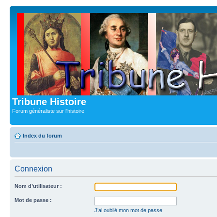
Tribune Histoire
Forum généraliste sur l'histoire
Index du forum
Connexion
Nom d’utilisateur :
Mot de passe :
J’ai oublié mon mot de passe