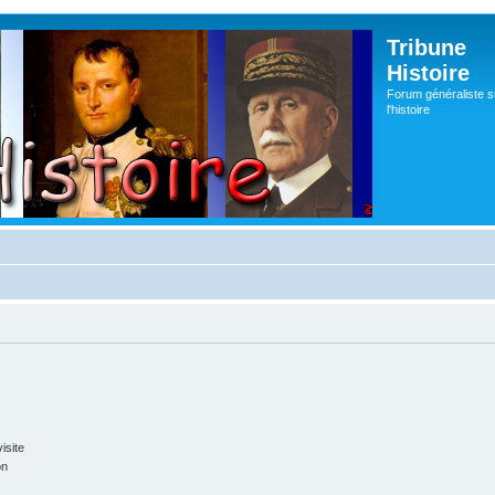
Tribune
Histoire
Forum généraliste s
l'histoire
isite
on