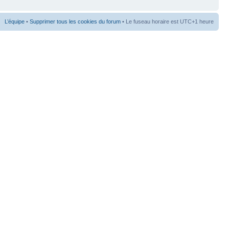
L’équipe
•
Supprimer tous les cookies du forum
• Le fuseau horaire est UTC+1 heure