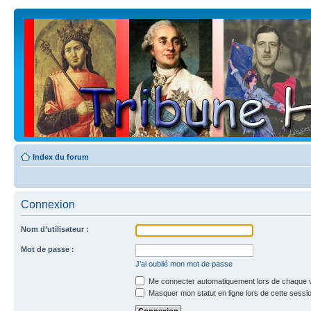
Index du forum
Connexion
Nom d’utilisateur :
Mot de passe :
J’ai oublié mon mot de passe
Me connecter automatiquement lors de chaque v
Masquer mon statut en ligne lors de cette sessi