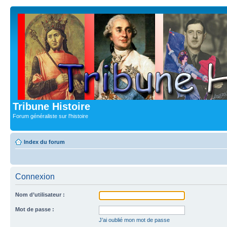
Tribune Histoire
Forum généraliste sur l'histoire
Index du forum
Connexion
Nom d’utilisateur :
Mot de passe :
J’ai oublié mon mot de passe