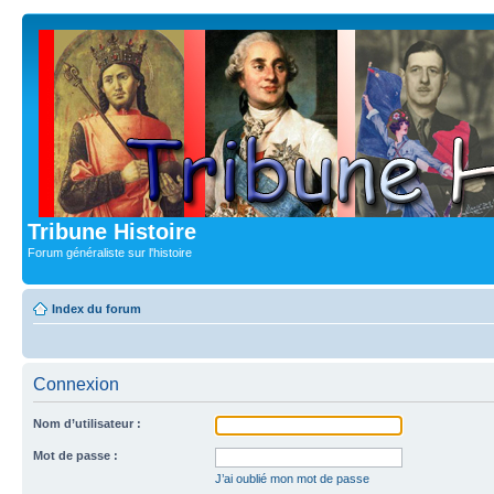
Tribune Histoire
Forum généraliste sur l'histoire
Index du forum
Connexion
Nom d’utilisateur :
Mot de passe :
J’ai oublié mon mot de passe