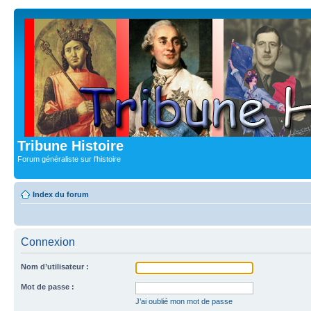
Tribune Histoire
Forum généraliste sur l'histoire
Index du forum
Connexion
Nom d’utilisateur :
Mot de passe :
J’ai oublié mon mot de passe